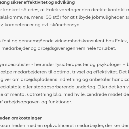
gang sikrer effektivitet og udvikling
 konkret således, at Falck varetager den direkte kontakt
kommune, mens ISS står for at tilbyde jobmuligheder, so
v, kompetencer og evt. skånehensyn.
 fast og gennemgående virksomhedskonsulent hos Falck, 
 medarbejder og arbejdsgiver igennem hele forløbet.
e specialister - herunder fysioterapeuter og psykologer –
lpe medarbejderen til optimal trivsel og effektivitet. Det 
rådgiver om arbejdspladsens indretning og anbefaler hand
cialstole eller stødabsorberende underlag. Eller det kan 
lse af mental udtrætning bl.a. med hvile, ændrede mødetider
af arbejdsopgaver- og funktioner.
 uden omkostninger
virksomheden med en opkvalificeret medarbejder, der kende