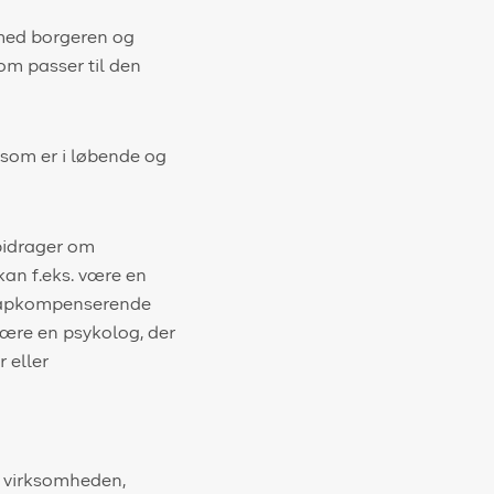
 med borgeren og
m passer til den
som er i løbende og
 bidrager om
kan f.eks. være en
icapkompenserende
være en psykolog, der
 eller
r virksomheden,