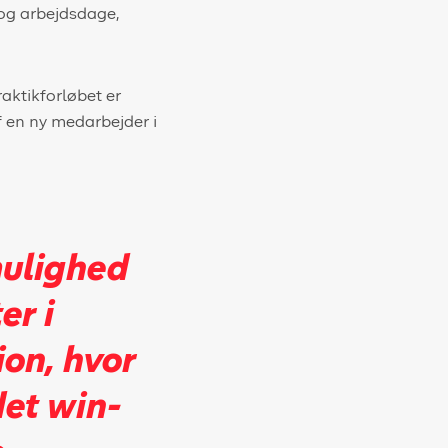
 og arbejdsdage,
aktikforløbet er
f en ny medarbejder i
mulighed
er i
ion, hvor
det win-