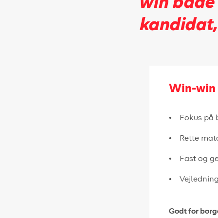
win både 
kandidat, 
Win-win 
Fokus på 
Rette mat
Fast og g
Vejlednin
Godt for borg