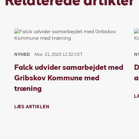
Relaterede artikler
NYHED
Mar. 21, 2023 12.32 CET
N
Falck udvider samarbejdet med
D
Gribskov Kommune med
a
træning
L
LÆS ARTIKLEN