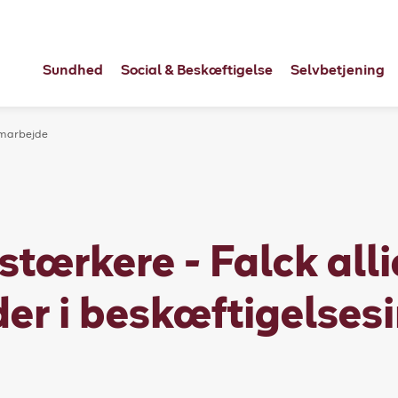
Sundhed
Social & Beskæftigelse
Selvbetjening
marbejde
tærkere - Falck alli
er i beskæftigelses