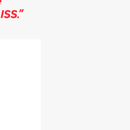
e
ISS.”