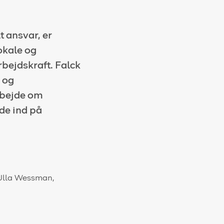
 ansvar, er
okale og
ejdskraft. Falck
 og
rbejde om
de ind på