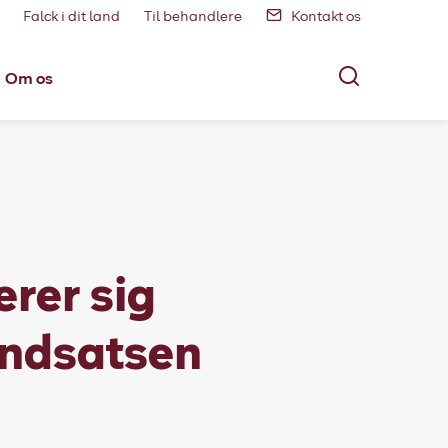
Falck i dit land
Til behandlere
Kontakt os
Om os
erer sig
indsatsen