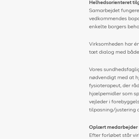
H
elhedsorienteret til
Samarbejdet fungerer
vedkommendes bopæls
enkelte borgers beho
Virksomheden har én
tæt dialog med både
Vores sundhedsfaglig
nødvendigt med at hjæ
fysioterapeut, der 
hjælpemidler som spe
vejleder i forebygge
tilpasning/justering 
Oplært medarbejder
Efter forløbet står 