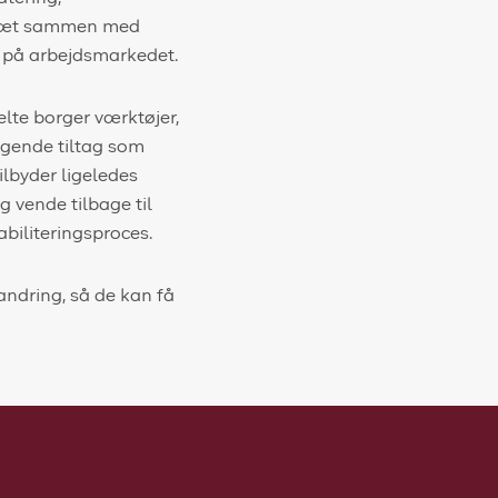
r tæt sammen med
ds på arbejdsmarkedet.
lte borger værktøjer,
ggende tiltag som
ilbyder ligeledes
 vende tilbage til
abiliteringsproces.
andring, så de kan få