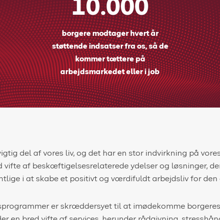
10.000
borgere modtager hvert år
støttende indsatser fra os, så de
kommer tættere på
arbejdsmarkedet eller i job
gtig del af vores liv, og det har en stor indvirkning på vores
d vifte af beskæftigelsesrelaterede ydelser og løsninger, de
tlige i at skabe et positivt og værdifuldt arbejdsliv for den
sprogrammer er skræddersyet til at imødekomme borgere
der en bred vifte af services, herunder rådgivning, stresshån