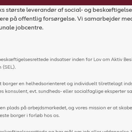
s største leverandør af social- og beskæftigels
gere på offentlig forsørgelse. Vi samarbejder me
unale jobcentre.
g beskæftigelsesrettede indsatser inden for Lov om Aktiv Be
 (SEL).
t borger en helhedsorienteret og individuelt tilrettelagt ind
 konsulent, evt. sundheds- eller socialfaglige eksperter s
ar en plads på arbejdsmarkedet, og vores mission er at skabe
neste borger i forløb hos os.