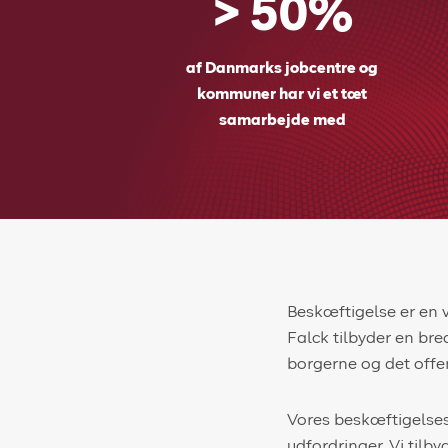
> 50%
af Danmarks jobcentre og
kommuner har vi et tæt
samarbejde med
Beskæftigelse er en vi
Falck tilbyder en bre
borgerne og det offen
Vores beskæftigelse
udfordringer. Vi tilby