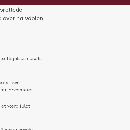
esrettede
d over halvdelen
skæftigelsesindsats
sats i tæt
amt jobcenteret.
 et værdifuldt