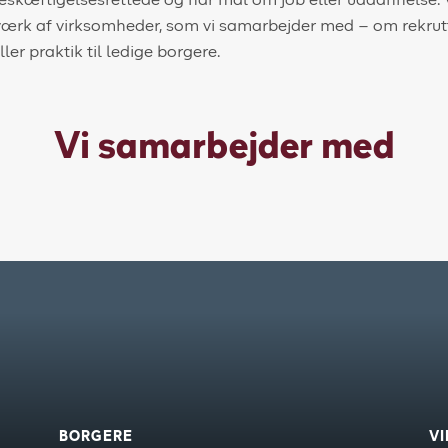
beskæftigelsesrettede og har mål om job eller uddannelse. 
k af virksomheder, som vi samarbejder med – om rekrutte
ller praktik til ledige borgere.
Vi samarbejder med
BORGERE
V