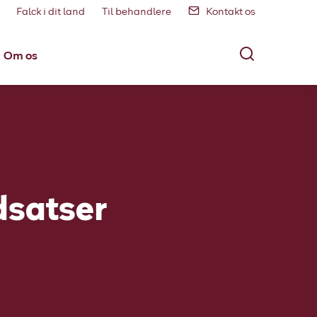
Falck i dit land
Til behandlere
Kontakt os
Om os
dsatser