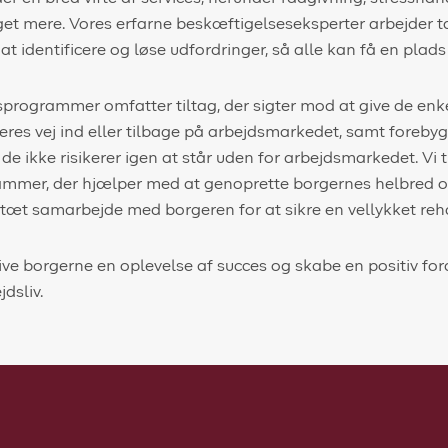
eget mere. Vores erfarne beskæftigelseseksperter arbejde
 at identificere og løse udfordringer, så alle kan få en pla
programmer omfatter tiltag, der sigter mod at give de enke
res vej ind eller tilbage på arbejdsmarkedet, samt foreby
de ikke risikerer igen at står uden for arbejdsmarkedet. Vi t
ammer, der hjælper med at genoprette borgernes helbred og
i tæt samarbejde med borgeren for at sikre en vellykket reh
ive borgerne en oplevelse af succes og skabe en positiv for
dsliv.