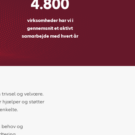
4.800
virksomheder har vi i
gennemsnit et aktivt
samarbejde med hvert år
 trivsel og velvære.
r hjælper og støtter
 enkelte.
s behov og
dtering,