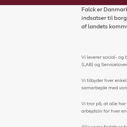
Falck er Danmark
indsatser til bor
af landets komm
Vi leverer social- o
(LAB) og Serviceloven
Vi tilbyder hver enkel
samarbejde med vores
Vi tror på, at alle h
arbejdsliv for hver e