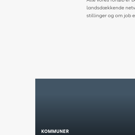
Alle vores forløb er 
landsdækkende netvær
stillinger og om job e
KOMMUNER