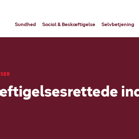
Sundhed
Social & Beskæftigelse
Selvbetjening
TSER
æftigelsesrettede in