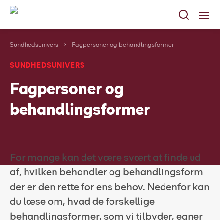
Sundhedsunivers
Fagpersoner og behandlingsformer
Sundhed
SUNDHEDSUNIVERS
Social & Beskæftigelse
Fagpersoner og
Selvbetjening
behandlingsformer
Om os
Falck i dit land
For mange kan det være svært at finde ud
Til behandlere
af, hvilken behandler og behandlingsform
Kontakt os
der er den rette for ens behov. Nedenfor kan
du læse om, hvad de forskellige
behandlingsformer, som vi tilbyder, egner